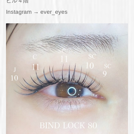
ビル４階
Instagram → ever_eyes