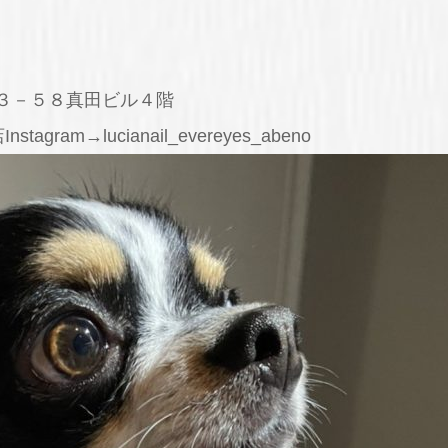
３－５８真田ビル４階
stagram→lucianail_evereyes_abeno