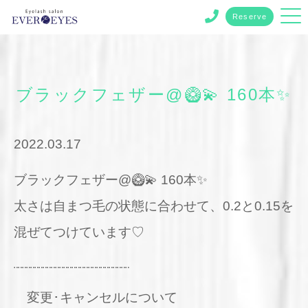
Reserve
ブラックフェザー@🥝💫 160本✨
2022.03.17
ブラックフェザー@🥝💫 160本✨
太さは自まつ毛の状態に合わせて、0.2と0.15を
混ぜてつけています♡
¨¨¨¨¨¨¨¨¨¨¨¨¨¨¨¨¨¨¨¨¨¨¨¨¨¨¨¨
変更･キャンセルについて