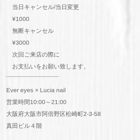
当日キャンセル/当日変更
¥1000
無断キャンセル
¥3000
次回ご来店の際に
お支払いをお願い致します。
¨¨¨¨¨¨¨¨¨¨¨¨¨¨¨¨¨¨¨¨¨¨¨¨¨¨¨¨
Ever eyes × Lucia nail
営業時間10:00～21:00
大阪府大阪市阿倍野区松崎町2-3-58
真田ビル４階