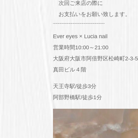
次回ご来店の際に
お支払いをお願い致します。
¨¨¨¨¨¨¨¨¨¨¨¨¨¨¨¨¨¨¨¨¨¨¨¨¨¨¨¨
Ever eyes × Lucia nail
営業時間10:00～21:00
大阪府大阪市阿倍野区松崎町2-3-5
真田ビル４階
天王寺駅/徒歩3分
阿部野橋駅/徒歩1分