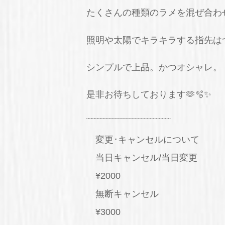
たくさんの種類のラメを混ぜ合わ
照明や太陽でキラキラする指先はつ
シンプルで上品。かつオシャレ。
是非お待ちしております🫶🫧✨
¨¨¨¨¨¨¨¨¨¨¨¨¨¨¨¨¨¨¨¨¨¨¨¨¨¨¨¨
変更･キャンセルについて
当日キャンセル/当日変更
¥2000
無断キャンセル
¥3000