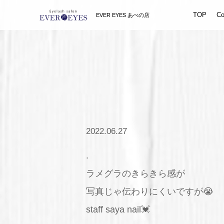
TOP
Co
EVER EYES あべの店
2022.06.27
.
ラメグラのきらきら感が
写真じゃ伝わりにくいですが😭
staff saya nail💓