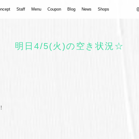
ncept
Staff
Menu
Coupon
Blog
News
Shops
明日4/5(火)の空き状況☆
！