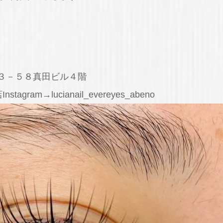
３－５８真田ビル４階
stagram→lucianail_evereyes_abeno